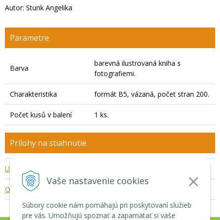
Autor: Stunk Angelika
Parametre
barevná ilustrovaná kniha s
Barva
fotografiemi.
Charakteristika
formát B5, vázaná, počet stran 200.
Počet kusů v balení
1 ks.
Prílohy na stiahnutie
Ukázka knihy
fascialni-osteopatie-ukazka.pdf
Vaše nastavenie cookies
Obsah knihy
fascialni-osteopatie-obsah.pdf
Súbory cookie nám pomáhajú pri poskytovaní služieb
pre vás. Umožňujú spoznať a zapamätať si vaše