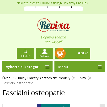
Nakupte ještě za 1700Kč a získejte 1% slevy z nákupu
Doprava zdarma
nad 2499kč
0,00 Kč
Hľadať
Přihlásit
Vyberte si kategorii
Menu
Úvod
Knihy Plakáty Anatomické modely
Knihy
Fasciální osteopatie
Fasciální osteopatie