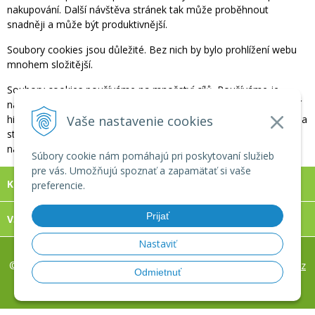
nakupování. Další návštěva stránek tak může proběhnout
snadněji a může být produktivnější.
Soubory cookies jsou důležité. Bez nich by bylo prohlížení webu
mnohem složitější.
Soubory cookies používáme na množství cílů. Používáme je
například na ukládání vašich předvoleb při nakupování, zobrazení
Vaše nastavenie cookies
historie prohlížených produktů, na sledování počtu návštěvníků na
stránce, na automatické přihlášení do vašeho účtu při příští
návštěvě a na ochranu vašich dat.
Súbory cookie nám pomáhajú pri poskytovaní služieb
pre vás. Umožňujú spoznať a zapamätať si vaše
KONTAKT
preferencie.
Prijať
VŠECHNO O NÁKUPE
Nastaviť
© 2026 REVIXA, s.r.o. www.eshop-masaze.cz •
tvorba eshopu cez
Odmietnuť
UNIobchod
,
webhosting
spoločnosti
WEBYGROUP