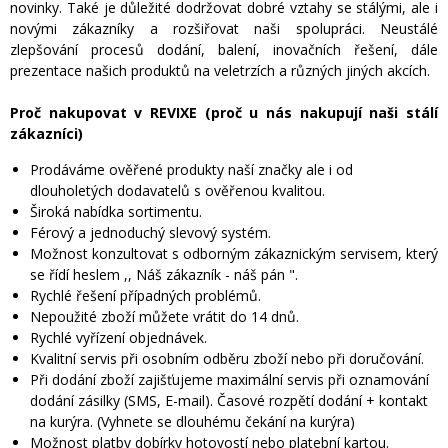
novinky. Také je důležité dodržovat dobré vztahy se stálými, ale i
novými zákazníky a rozšiřovat naši spolupráci. Neustálé
zlepšování procesů dodání, balení, inovačních řešení, dále
prezentace našich produktů na veletrzích a různých jiných akcích.
Proč nakupovat v REVIXE (proč u nás nakupují naši stálí
zákazníci)
Prodáváme ověřené produkty naší značky ale i od
dlouholetých dodavatelů s ověřenou kvalitou.
Široká nabídka sortimentu.
Férový a jednoduchý slevový systém.
Možnost konzultovat s odborným zákaznickým servisem, který
se řídí heslem ,, Náš zákazník - náš pán ".
Rychlé řešení případných problémů.
Nepoužité zboží můžete vrátit do 14 dnů.
Rychlé vyřízení objednávek.
Kvalitní servis při osobním odběru zboží nebo při doručování.
Při dodání zboží zajišťujeme maximální servis při oznamování
dodání zásilky (SMS, E-mail). Časové rozpětí dodání + kontakt
na kurýra. (Vyhnete se dlouhému čekání na kurýra)
Možnost platby dobírky hotovostí nebo platební kartou.