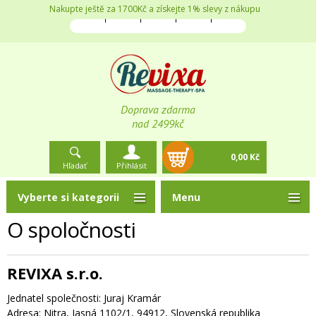
Nakupte ještě za 1700Kč a získejte 1% slevy z nákupu
Doprava zdarma
nad 2499kč
0,00 Kč
Hľadať
Přihlásit
Vyberte si kategorii
Menu
O spoločnosti
REVIXA s.r.o.
Jednatel společnosti: Juraj Kramár
Adresa: Nitra, Jasná 1102/1, 94912, Slovenská republika