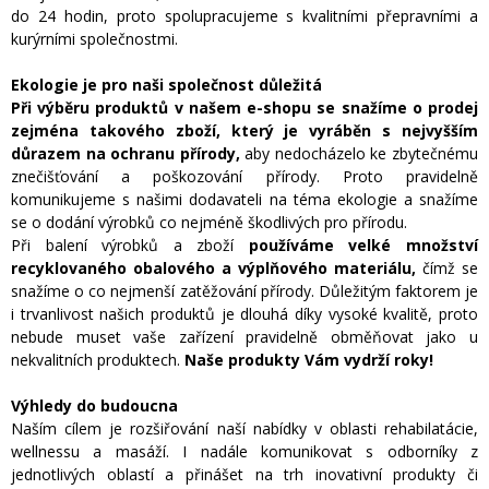
do 24 hodin, proto spolupracujeme s kvalitními přepravními a
kurýrními společnostmi.
Ekologie je pro naši společnost důležitá
Při výběru produktů v našem e-shopu se snažíme o prodej
zejména takového zboží, který je vyráběn s nejvyšším
důrazem na ochranu přírody,
aby nedocházelo ke zbytečnému
znečišťování a poškozování přírody. Proto pravidelně
komunikujeme s našimi dodavateli na téma ekologie a snažíme
se o dodání výrobků co nejméně škodlivých pro přírodu.
Při balení výrobků a zboží
používáme velké množství
recyklovaného obalového a výplňového materiálu,
čímž se
snažíme o co nejmenší zatěžování přírody. Důležitým faktorem je
i trvanlivost našich produktů je dlouhá díky vysoké kvalitě, proto
nebude muset vaše zařízení pravidelně obměňovat jako u
nekvalitních produktech.
Naše produkty Vám vydrží roky!
Výhledy do budoucna
Naším cílem je rozšiřování naší nabídky v oblasti rehabilatácie,
wellnessu a masáží. I nadále komunikovat s odborníky z
jednotlivých oblastí a přinášet na trh inovativní produkty či