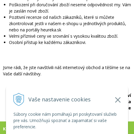
Poškození při doručování zboží neseme odpovědnost my. Vám
je zaslán nové zboží.
Pozitivní recenze od našich zákazníků, které si můžete
zkontrolovat jestli v našem e-shopu u jednotlivých produktů,
nebo na portály heureka.sk
Velmi příznivé ceny ve srovnání s vysokou kvalitou zboží.
Osobní přístup ke každému zákazníkovi.
Jsme rádi, že jste navštívili náš internetový obchod a těšíme se na
Vaše další návštěvy.
Internetový obchod - Masérské pomůcky
a příslušenství
Vaše nastavenie cookies
Revixa
Vše pro masáže
Súbory cookie nám pomáhajú pri poskytovaní služieb
pre vás. Umožňujú spoznať a zapamätať si vaše
preferencie.
KONTAKT