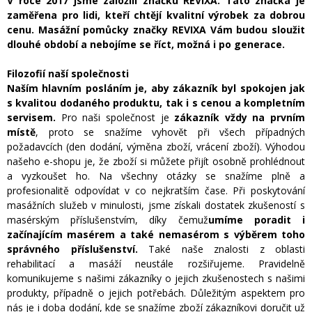
V roce 2017 jsme založili značku REVIXA. Tato značka je
zaměřena pro lidi, kteří chtějí kvalitní výrobek za dobrou
cenu. Masážní pomůcky značky REVIXA Vám budou sloužit
dlouhé období a nebojíme se říct, možná i po generace.
Filozofií naší společnosti
Naším hlavním posláním je, aby zákazník byl spokojen jak
s kvalitou dodaného produktu, tak i s cenou a kompletním
servisem.
Pro naši společnost je
zákazník vždy na prvním
místě
, proto se snažíme vyhovět při všech případných
požadavcích (den dodání, výměna zboží, vrácení zboží). Výhodou
našeho e-shopu je, že zboží si můžete přijít osobně prohlédnout
a vyzkoušet ho. Na všechny otázky se snažíme plně a
profesionalitě odpovídat v co nejkratším čase. Při poskytování
masážních služeb v minulosti, jsme získali dostatek zkušeností s
masérským příslušenstvím, díky čemuž
umíme poradit
i
začínajícím masérem a také nemasérom s výběrem toho
správného příslušenství.
Také naše znalosti z oblasti
rehabilitací a masáží neustále rozšiřujeme. Pravidelně
komunikujeme s našimi zákazníky o jejich zkušenostech s našimi
produkty, případně o jejich potřebách. Důležitým aspektem pro
nás je i doba dodání, kde se snažíme zboží zákazníkovi doručit už