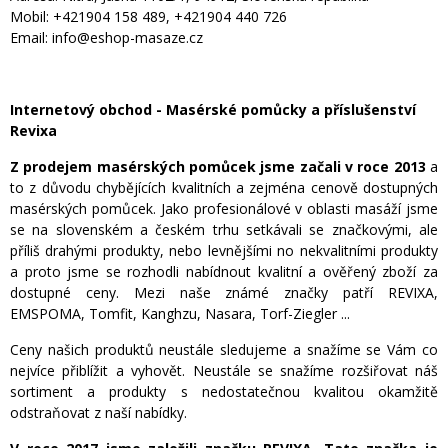
Mobil: +421904 158 489, +421904 440 726
Email: info@eshop-masaze.cz
Internetový obchod - Masérské pomůcky a příslušenství
Revixa
Z prodejem masérských pomůcek jsme začali v roce 2013
a
to z důvodu chybějících kvalitních a zejména cenově dostupných
masérských pomůcek. Jako profesionálové v oblasti masáží jsme
se na slovenském a českém trhu setkávali se značkovými, ale
příliš drahými produkty, nebo levnějšími no nekvalitními produkty
a proto jsme se rozhodli nabídnout kvalitní a ověřený zboží za
dostupné ceny. Mezi naše známé značky patří REVIXA,
EMSPOMA, Tomfit, Kanghzu, Nasara, Torf-Ziegler ...
Ceny našich produktů neustále sledujeme a snažíme se Vám co
nejvíce přiblížit a vyhovět. Neustále se snažíme rozšiřovat náš
sortiment a produkty s nedostatečnou kvalitou okamžitě
odstraňovat z naší nabídky.