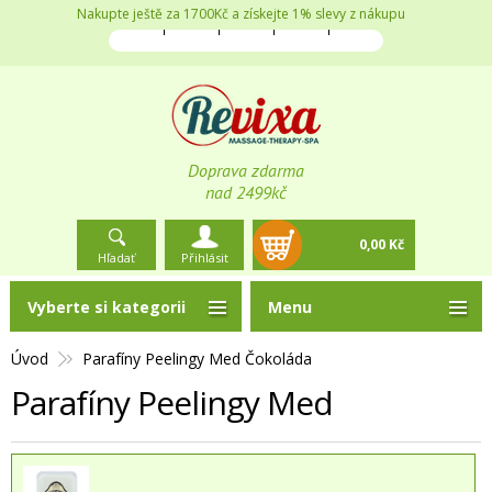
Nakupte ještě za 1700Kč a získejte 1% slevy z nákupu
Doprava zdarma
nad 2499kč
0,00 Kč
Hľadať
Přihlásit
Vyberte si kategorii
Menu
Úvod
Parafíny Peelingy Med Čokoláda
Parafíny Peelingy Med