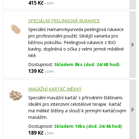
415 Kč
s DPH
SPECIÁLNÍ PEELINGOVÁ RUKAVICE
Speciální Hamam/Ayurveda peelingová rukavice
pro profesionální použití. Silnější varianta pro
běžnou pokožku. Peelingová rukavice z BIO
bavlny, doplněná o očka z velmi jemné měděné
nitě.
Dostupnost:
Skladem 8ks (dod. 24/48 hod)
139 Kč
s DPH
MASÁŽNÍ KARTÁČ MĚKKÝ
Speciální masážní kartáč s přírodními štětinami.
Ideální pro intenzivní celotělové terapie. Kartáč
má měkké štětiny a slouží k jemným kartáčovým
masážím.
Dostupnost:
Skladem 10ks (dod. 24/48 hod)
189 Kč
s DPH