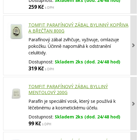
Dostupnost:
Skladem 8ks (dod. 24/48 hod)
259 Kč
s DPH
TOMFIT PARAFÍNOVÝ ZÁBAL BYLINNÝ KOPŘIVA
A BŘEČŤAN 800G
Parafínový zábal zvlhčuje, vyživuje, omlazuje
pokožku. Účinně napomáhá k odstranění
celulitidy.
Dostupnost:
Skladem 2ks (dod. 24/48 hod)
319 Kč
s DPH
TOMFIT PARAFÍNOVÝ ZÁBAL BYLLINÝ
MENTOLOVÝ 200G
Parafín je speciální vosk, který se používá k
léčebnému a kosmetickému účelu.
Dostupnost:
Skladem 2ks (dod. 24/48 hod)
99 Kč
s DPH