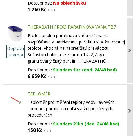
Dostupnost:
Na objednávku
1 260 Kč
s DPH
THERABATH PRO® PARAFINOVÁ VANA TB7
Profesionálna parafínová vaňa určená na
rozpúšťanie a udržiavanie parafínu v požadovanej
teplote. Vhodná na nepretržitú prevádzku.
Doprava
Súčasťou balenia je zdarma 1× (2,7 kg)
zdarma
granulovaný čistý parafín THERABATH®.
Dostupnost:
Skladem 1ks (dod. 24/48 hod)
6 659 Kč
s DPH
TEPLOMĚR
Teploměr pro měření teploty vody, lávových
kamenů, parafínu a další využití při různých
procedurách.
Dostupnost:
Skladem 21ks (dod. 24/48 hod)
150 Kč
s DPH