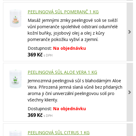
PEELINGOVÁ SŮL POMERANČ 1 KG
Masáž jemnými zrnky peelingové soli se svěží
vůní pomeranče spolehlivě odstraní odumřelé
kožní buňky, jojobový olej a olej z kůry
pomeranče pokožku vyživí a zjemní.
Dostupnost:
Na objednávku
369 Kč
s DPH
PEELINGOVÁ SŮL ALOE VERA 1 KG
Jemnozrnná peelingová sůl s blahodárným Aloe
Vera. Přirozená jemná slaná vůně bez přidaných
aroma ji činí univerzální peelingovou solí pro
všechny klienty.
Dostupnost:
Na objednávku
369 Kč
s DPH
PEELINGOVÁ SŮL CITRUS 1 KG