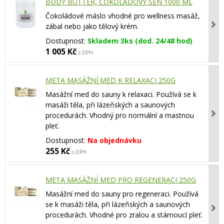
BODY BUTTER, ČOKOLÁDOVÝ SEN 1000 ML
Čokoládové máslo vhodné pro wellness masáž,
zábal nebo jako tělový krém.
Dostupnost:
Skladem 3ks (dod. 24/48 hod)
1 005 Kč
s DPH
META MASÁŽNÍ MED K RELAXACI 250G
Masážní med do sauny k relaxaci. Používá se k
masáži těla, při lázeňských a saunových
procedurách. Vhodný pro normální a mastnou
pleť.
Dostupnost:
Na objednávku
255 Kč
s DPH
META MASÁŽNÍ MED PRO REGENERACI 250G
Masážní med do sauny pro regeneraci. Používá
se k masáži těla, při lázeňských a saunových
procedurách. Vhodné pro zralou a stárnoucí pleť.