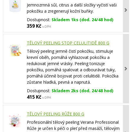
Jemnozrnná sůl, citrus a další složky vyčistí vaši
pokožku a zregenerují kožní buňky.
Dostupnost:
Skladem 1ks (dod. 24/48 hod)
359 Kč
s DPH
TĚLOVÝ PEELING STOP CELULITIDĚ 800 G
Tělový peeling jemně čistí pokožku, stimuluje
krevní oběh, pomáhá vyhlazovat pokožku a
redukovat jemné vrásky. Peeling tonizuje
pokožku, pomáhá spalovat a odbourávat tuky,
pomáhá účinně bojovat proti celulitidě. Pokožka
zůstane hladká, pevná a napnutá.
Dostupnost:
Skladem 2ks (dod. 24/48 hod)
415 Kč
s DPH
TĚLOVÝ PEELING RŮŽE 800 G
Profesionální tělový peeling Verana Professional
Růže je určen k péči o pleť před masáží, tělovým