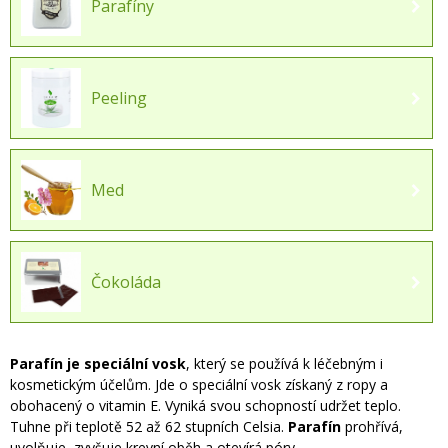
Parafíny
Peeling
Med
Čokoláda
Parafín je speciální vosk
, který se používá k léčebným i
kosmetickým účelům. Jde o speciální vosk získaný z ropy a
obohacený o vitamin E. Vyniká svou schopností udržet teplo.
Tuhne při teplotě 52 až 62 stupních Celsia.
Parafín
prohřívá,
uvolňuje, zvyšuje krevní oběh a otevírá póry.