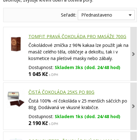
Seřadit:
Přednastaveno
TOMFIT PRAVÁ ČOKOLÁDA PRO MASÁŽE 700G
Čokoládové zrníčka z 96% kakaa lze použít jak na
masáž celého těla, obličeje a dekoltu, tak i v
kosmetice na pleťové masky nebo zábaly.
Dostupnost:
Skladem 3ks (dod. 24/48 hod)
1 045 Kč
s DPH
ČISTÁ ČOKOLÁDA 25KS PO 80G
Čistá 100% -ní čokoláda v 25 menších sáčcích po
80g. Dodávaná ve vkusné krabičce.
Dostupnost:
Skladem 1ks (dod. 24/48 hod)
2 190 Kč
s DPH