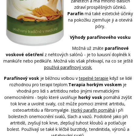
zánětech a má mnoho dalších
zdraví prospěšných účinků.
Parafín
má také estetické účinky
na pokožku zjemňuje ji a otevírá
póry.
Výhody parafínového vosku
Možná už znáte
parafínové
voskové ošetření
z nehtových salónů - je to luxusní doplněk k
manikúře nebo pedikúře. Možná vás však překvapí, na co se ještě
používá parafínový vosk.
Parafínový vosk
je běžnou volbou v
tepelné terapie
když se lidé
rozhodnou pro terapii teplom.
Terapia horkým voskem
je
vhodná pro lidi s artritidou nebo jinými revmatickými
onemocněními - teplo které uvolňuje
horký vosk
pomáhá zvýšit
tok krve a uvolnit svaly, což může pomoci zmírnit artritidu,
osteoartritidu a fibromyalgie.
Horký parafín pomáhá
i při
bolestech onemocnění svalů, šlach a vazů. Podobně jako při
artritidě, zvyšují tok krve, zlepšují tuhost kloubů a potlačuje
bolest. Používají se také k léčbě burzitidy, tendinitida, výronů a
vytahování svalů.