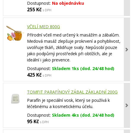
Dostupnost:
Na objednávku
255 Kč
s DPH
VČELÍ MED 800G
Přírodní včelí med určený k masážím a zábalům.
Medová masáž zlepšuje prokrvení a pohyblivost,
uvolňuje tkáň, zklidňuje svaly. Nepůsobí pouze
jako podpůrný prostředek při obtížích, ale je
ideální i jako prevence.
Dostupnost:
Skladem 1ks (dod. 24/48 hod)
425 Kč
s DPH
TOMFIT PARAFÍNOVÝ ZÁBAL ZÁKLADNÍ 200G
Parafín je speciální vosk, který se používá k
léčebnému a kosmetickému účelu.
Dostupnost:
Skladem 4ks (dod. 24/48 hod)
95 Kč
s DPH