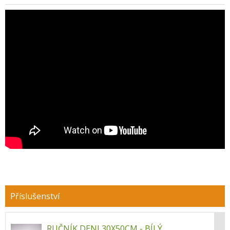
RUČNÍK DENI 30X50CM - BÍLÝ