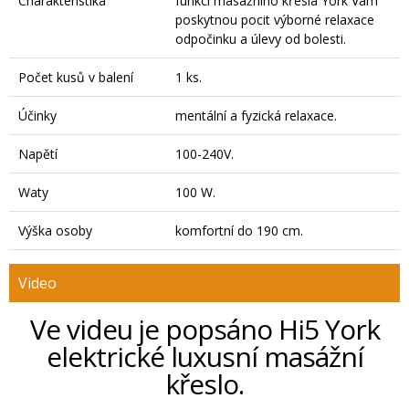
Charakteristika
funkcí masážního křesla York Vám
poskytnou pocit výborné relaxace
odpočinku a úlevy od bolesti.
Počet kusů v balení
1 ks.
Účinky
mentální a fyzická relaxace.
Napětí
100-240V.
Waty
100 W.
Výška osoby
komfortní do 190 cm.
Video
Ve videu je popsáno Hi5 York
elektrické luxusní masážní
křeslo.