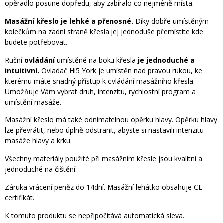
opěradlo posune dopředu, aby zabíralo co nejméně místa.
Masážní křeslo je lehké a přenosné.
Díky dobře umístěným
kolečkům na zadní straně křesla jej jednoduše přemístíte kde
budete potřebovat.
Ruční
ovládání
umístěné na boku křesla
je jednoduché a
intuitivní.
Ovladač Hi5 York je umístěn nad pravou rukou, ke
kterému máte snadný přístup k ovládání masážního křesla.
Umožňuje Vám vybrat druh, intenzitu, rychlostní program a
umístění masáže.
Masážní křeslo má také odnímatelnou opěrku hlavy. Opěrku hlavy
lze převrátit, nebo úplně odstranit, abyste si nastavili intenzitu
masáže hlavy a krku.
Všechny materiály použité při masážním křesle jsou kvalitní a
jednoduché na čištění.
Záruka vrácení peněz do 14dní. Masážní lehátko obsahuje CE
certifikát.
K tomuto produktu se nepřipočítává automatická sleva.