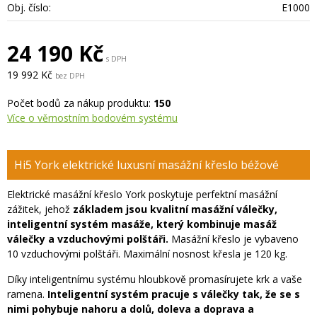
Obj. číslo:
E1000
24 190 Kč
s DPH
19 992 Kč
bez DPH
Počet bodů za nákup produktu:
150
Více o věrnostním bodovém systému
Hi5 York elektrické luxusní masážní křeslo béžové
Elektrické masážní křeslo York poskytuje perfektní masážní
zážitek, jehož
základem jsou kvalitní masážní válečky,
inteligentní systém masáže, který kombinuje masáž
válečky a vzduchovými polštáři.
Masážní křeslo je vybaveno
10 vzduchovými polštáři. Maximální nosnost křesla je 120 kg.
Díky inteligentnímu systému hloubkově promasírujete krk a vaše
ramena.
Inteligentní systém pracuje s válečky tak, že se s
nimi pohybuje nahoru a dolů, doleva a doprava a