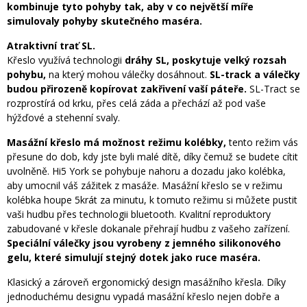
kombinuje tyto pohyby tak, aby v co největší míře
simulovaly pohyby skutečného maséra.
Atraktivní trať SL.
Křeslo využívá technologii
dráhy SL, poskytuje velký rozsah
pohybu,
na který mohou válečky dosáhnout.
SL-track a válečky
budou přirozeně kopírovat zakřivení vaší páteře.
SL-Tract se
rozprostírá od krku, přes celá záda a přechází až pod vaše
hýžďové a stehenní svaly.
Masážní křeslo má možnost režimu kolébky,
tento režim vás
přesune do dob, kdy jste byli malé dítě, díky čemuž se budete cítit
uvolněně. Hi5 York se pohybuje nahoru a dozadu jako kolébka,
aby umocnil váš zážitek z masáže. Masážní křeslo se v režimu
kolébka houpe 5krát za minutu, k tomuto režimu si můžete pustit
vaši hudbu přes technologii bluetooth. Kvalitní reproduktory
zabudované v křesle dokanale přehrají hudbu z vašeho zařízení.
Speciální válečky jsou vyrobeny z jemného silikonového
gelu, které simulují stejný dotek jako ruce maséra.
Klasický a zároveň ergonomický design masážního křesla. Díky
jednoduchému designu vypadá masážní křeslo nejen dobře a