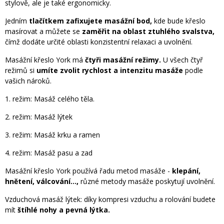
stylově, ale je také ergonomicky.
Jedním
tlačítkem zafixujete masážní bod,
kde bude křeslo
masírovat a můžete se
zaměřit na oblast ztuhlého svalstva,
čímž dodáte určité oblasti konzistentní relaxaci a uvolnění.
Masážní křeslo York má
čtyři masážní režimy.
U všech čtyř
režimů si
umíte zvolit rychlost a intenzitu masáže
podle
vašich nároků.
1. režim: Masáž celého těla.
2. režim: Masáž lýtek
3. režim: Masáž krku a ramen
4. režim: Masáž pasu a zad
Masážní křeslo York používá řadu metod masáže -
klepání,
hnětení, válcování...,
různé metody masáže poskytují uvolnění.
Vzduchová masáž lýtek: díky kompresi vzduchu a rolování budete
mít
štíhlé nohy a pevná lýtka.