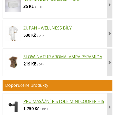
35 Kč
s DPH
ŽUPAN - WELLNESS BÍLÝ
530 Kč
s DPH
SLOW-NATUR AROMALAMPA PYRAMIDA
219 Kč
s DPH
PRO MASÁŽNÍ PISTOLE MINI COOPER HI5
1 750 Kč
s DPH