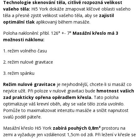
Technologie skenování těla, citlivě rozpozná velikost
vašeho těla:
Hi5 York dokáže zmapovat klíčové oblasti vašeho
těla a přesně zjistit velikost vašeho těla, aby se
zajistil
optimální tlak
aplikovaný během masáže.
Poloha naklonění: přibl. 126° +- 7°
Masážní křeslo má 3
možnosti náklonu:
1. režim volného času
2. režim nulové gravitace
3. režim spánku
Režim nulové gravitace
je nejvhodnější, chcete-li si masáž co
nejvíce užít. Při poloze v nulové gravitaci bude
hmotnost vašich
zad prakticky opřena opěradlem křesla.
Tato poloha
optimalizuje váš krevní oběh, aby se vaše tělo zcela uvolnilo.
Pomůže to maximalizovat intenzitu masáže a snížit napnutost
svalů podél páteře.
Masážní křeslo Hi5 York
zabírá pouhých 0,8m²
prostoru na
zemi a vyžaduje jen vzdálenost 1,5cm od zdi. Při ležení v křesle se