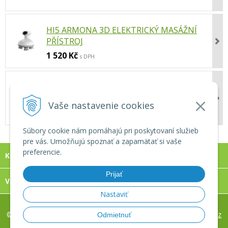
HI5 ARMONA 3D ELEKTRICKÝ MASÁŽNÍ
PŘÍSTROJ
1 520 Kč
s DPH
ELEKTRICKÝ MASÁŽNÍ PŘÍSTROJ NA
KOLENA REVIXA KNEES
Vaše nastavenie cookies
1 690 Kč
s DPH
Súbory cookie nám pomáhajú pri poskytovaní služieb
pre vás. Umožňujú spoznať a zapamätať si vaše
preferencie.
KONTAKT
Prijať
VŠECHNO O NÁKUPE
Nastaviť
© 2026 REVIXA, s.r.o. www.eshop-masaze.cz •
tvorba eshopu cez
Odmietnuť
UNIobchod
,
webhosting
spoločnosti
WEBYGROUP