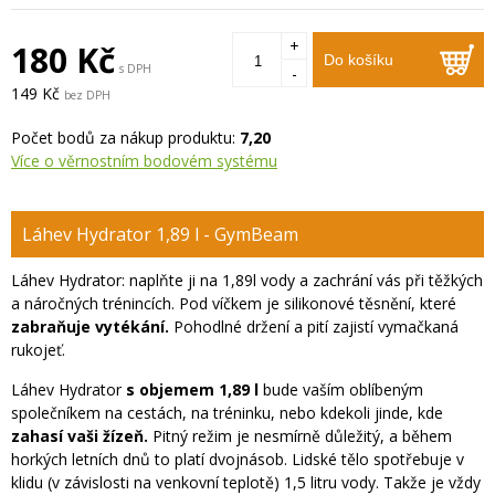
+
180 Kč
Do košíku
s DPH
-
149 Kč
bez DPH
Počet bodů za nákup produktu:
7,20
Více o věrnostním bodovém systému
Láhev Hydrator 1,89 l - GymBeam
Láhev Hydrator: naplňte ji na 1,89l vody a zachrání vás při těžkých
a náročných trénincích. Pod víčkem je silikonové těsnění, které
zabraňuje vytékání.
Pohodlné držení a pití zajistí vymačkaná
rukojeť.
Láhev Hydrator
s objemem 1,89 l
bude vaším oblíbeným
společníkem na cestách, na tréninku, nebo kdekoli jinde, kde
zahasí vaši žízeň.
Pitný režim je nesmírně důležitý, a během
horkých letních dnů to platí dvojnásob. Lidské tělo spotřebuje v
klidu (v závislosti na venkovní teplotě) 1,5 litru vody. Takže je vždy