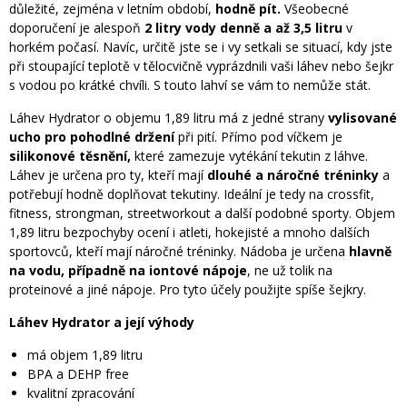
důležité, zejména v letním období,
hodně pít.
Všeobecné
doporučení je alespoň
2 litry vody denně a až 3,5 litru
v
horkém počasí. Navíc, určitě jste se i vy setkali se situací, kdy jste
při stoupající teplotě v tělocvičně vyprázdnili vaši láhev nebo šejkr
s vodou po krátké chvíli. S touto lahví se vám to nemůže stát.
Láhev Hydrator o objemu 1,89 litru má z jedné strany
vylisované
ucho pro pohodlné držení
při pití. Přímo pod víčkem je
silikonové těsnění,
které zamezuje vytékání tekutin z láhve.
Láhev je určena pro ty, kteří mají
dlouhé a náročné tréninky
a
potřebují hodně doplňovat tekutiny. Ideální je tedy na crossfit,
fitness, strongman, streetworkout a další podobné sporty. Objem
1,89 litru bezpochyby ocení i atleti, hokejisté a mnoho dalších
sportovců, kteří mají náročné tréninky. Nádoba je určena
hlavně
na vodu,
případně na iontové nápoje
, ne už tolik na
proteinové a jiné nápoje. Pro tyto účely použijte spíše šejkry.
Láhev Hydrator a její výhody
má objem 1,89 litru
BPA a DEHP free
kvalitní zpracování