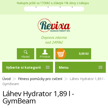
Nakupte ještě za 1700Kč a získejte 1% slevy z nákupu
Doprava zdarma
nad 2499kč
0,00 Kč
Hľadať
Přihlásit
Vyberte si kategorii
Menu
Úvod
Fitness pomůcky pro cvičení
Láhev Hydrator 1,89 l -
GymBeam
Láhev Hydrator 1,89 l -
GymBeam