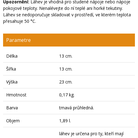
Upozornění:
Láhev je vhodná pro studené nápoje nebo nápoje
pokojové teploty. Nenalévejte do ní teplé ani horké tekutiny.
Láhev se nedoporučuje skladovat v prostředí, ve kterém teplota
přesahuje 50 °C.
Parametre
Délka
13 cm.
Šířka
13 cm.
Výška
23 cm.
Hmotnost
0,17 kg.
Barva
tmavá průhledná.
Objem
1,89 l.
láhev je určena pro ty, kteří mají