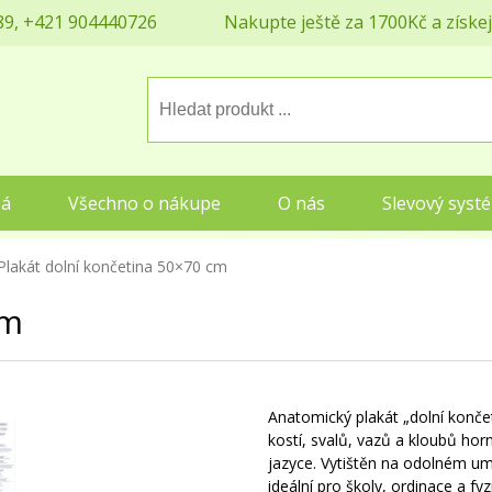
9, +421 904440726
Nakupte ještě za 1700Kč a získe
eá
Všechno o nákupe
O nás
Slevový syst
Plakát dolní končetina 50×70 cm
cm
Anatomický plakát „dolní končet
kostí, svalů, vazů a kloubů ho
jazyce. Vytištěn na odolném um
ideální pro školy, ordinace a fy