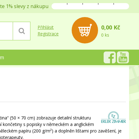
jte 1% slevy z nákupu
0,00 Kč
Přihlásit
Registrace
0 ks
ém
ina“ (50 × 70 cm) zobrazuje detailní strukturu
rní končetiny s popisky v německém a anglickém
ěleckém papíru (200 g/m²) a doplněn lištami pro zavěšení, je
zioterapeuty.