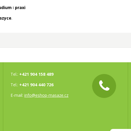
udium
i
praxi
azyce
.
Tel.:
+421 904 158 489
Tel.:
+421 904 440 726
E-mail:
info@eshop-masaze.cz