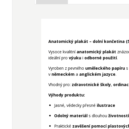
Anatomický plakát – dolní končetina (
Vysoce kvalitní
anatomický plakát
znázorň
ideální pro
výuku
i
odborné použití
.
Vyroben z pevného
uměleckého papíru
s
v
německém
a
anglickém jazyce
.
Vhodný pro:
zdravotnické školy
,
ordina
Výhody produktu:
Jasné, vědecky přesné
ilustrace
Odolný materiál
s dlouhou
životností
Praktické
zavěšení pomocí plastových