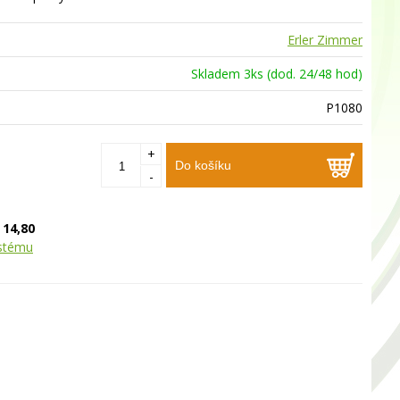
Erler Zimmer
Skladem 3ks (dod. 24/48 hod)
P1080
+
Do košíku
-
:
14,80
ystému