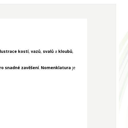
ilustrace kostí
,
vazů
,
svalů
a
kloubů
,
pro snadné zavěšení
.
Nomenklatura
je