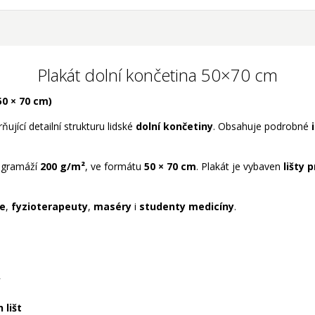
Plakát dolní končetina 50×70 cm
50 × 70 cm)
ující detailní strukturu lidské
dolní
končetiny
. Obsahuje podrobné
 gramáží
200 g/m²
, ve formátu
5
0 × 70 cm
. Plakát je vybaven
lišty 
ce
,
fyzioterapeuty
,
maséry
i
studenty medicíny
.
 lišt