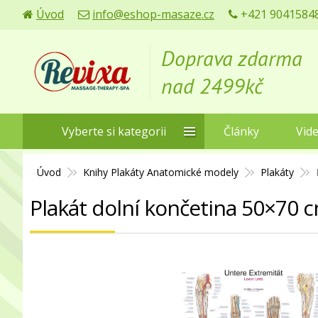
Úvod
info@eshop-masaze.cz
+421 90415848
Doprava zdarma
nad 2499kč
Vyberte si kategorii
Články
Vid
Úvod
Knihy Plakáty Anatomické modely
Plakáty
Plakát dolní končetina 50×70 