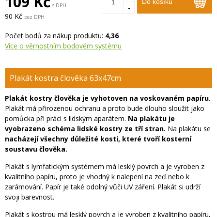
109 Kč
Do košíku
s DPH
-
90 Kč
bez DPH
Počet bodů za nákup produktu:
4,36
Více o věrnostním bodovém systému
Plakát kostra člověka 63x47cm
Plakát kostry člověka je vyhotoven na voskovaném papíru.
Plakát má přirozenou ochranu a proto bude dlouho sloužit jako
pomůcka při práci s lidským aparátem.
Na plakátu je
vyobrazeno schéma lidské kostry ze tří stran.
Na plakátu se
nacházejí všechny důležité kosti, které tvoří kosterní
soustavu člověka.
Plakát s lymfatickým systémem má lesklý povrch a je vyroben z
kvalitního papíru, proto je vhodný k nalepení na zeď nebo k
zarámování. Papír je také odolný vůči UV záření. Plakát si udrží
svoji barevnost.
Plakát s kostrou má lesklý povrch a je vyroben z kvalitního papíru,