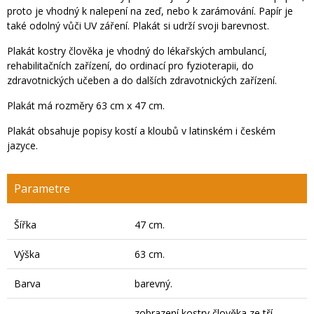
proto je vhodný k nalepení na zeď, nebo k zarámování. Papír je
také odolný vůči UV záření. Plakát si udrží svoji barevnost.
Plakát kostry člověka je vhodný do lékařských ambulancí,
rehabilitačních zařízení, do ordinací pro fyzioterapii, do
zdravotnických učeben a do dalších zdravotnických zařízení.
Plakát má rozměry 63 cm x 47 cm.
Plakát obsahuje popisy kostí a kloubů v latinském i českém
jazyce.
Parametre
Šířka
47 cm.
Výška
63 cm.
Barva
barevný.
zobrazení kostry člověka ze tří