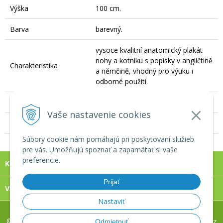
Výška
100 cm.
Barva
barevný.
vysoce kvalitní anatomický plakát
nohy a kotníku s popisky v angličtině
Charakteristika
a němčině, vhodný pro výuku i
odborné použití.
Počet kusů v balení
1 ks.
Vaše nastavenie cookies
Složení
200g / m2.
Súbory cookie nám pomáhajú pri poskytovaní služieb
pre vás. Umožňujú spoznať a zapamätať si vaše
preferencie.
KONTAKT
Prijať
VŠECHNO O NÁKUPE
Nastaviť
© 2026 REVIXA, s.r.o. www.eshop-masaze.cz •
tvorba eshopu cez
Odmietnuť