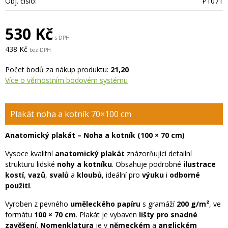
Obj. číslo:
P1071
530 Kč
s DPH
438 Kč
bez DPH
Počet bodů za nákup produktu:
21,20
Více o věrnostním bodovém systému
Plakát noha a kotník 70×100 cm
Anatomický plakát – Noha a kotník (100 × 70 cm)
Vysoce kvalitní
anatomický plakát
znázorňující detailní
strukturu lidské
nohy a kotníku
. Obsahuje podrobné
ilustrace
kostí
,
vazů
,
svalů
a
kloubů
, ideální pro
výuku
i
odborné
použití
.
Vyroben z pevného
uměleckého papíru
s gramáží
200 g/m²
, ve
formátu
100 × 70 cm
. Plakát je vybaven
lišty pro snadné
zavěšení
.
Nomenklatura
je v
německém
a
anglickém