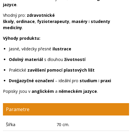
jazyce
.
Vhodný pro:
zdravotnické
školy
,
ordinace
,
fyzioterapeuty
,
maséry
i
studenty
medicíny
.
Výhody produktu:
Jasné, vědecky přesné
ilustrace
Odolný materiál
s dlouhou
životností
Praktické
zavěšení pomocí plastových lišt
Dvojjazyčné označení
– ideální pro
studium
i
praxi
Popisky jsou v
anglickém
a
německém jazyce
.
Parametre
Šířka
70 cm.