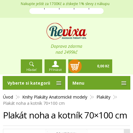
Nakupte ještě za 1700Kč a získejte 1% slevy z nákupu
Doprava zdarma
nad 2499kč
0,00 Kč
Hľadať
Přihlásit
Vyberte si kategorii
Menu
Úvod
Knihy Plakáty Anatomické modely
Plakáty
Plakát noha a kotník 70×100 cm
Plakát noha a kotník 70×100 cm