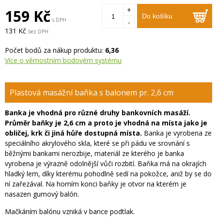
+
159 Kč
Do košíku
s DPH
-
131 Kč
bez DPH
Počet bodů za nákup produktu:
6,36
Více o věrnostním bodovém systému
Plastová masážní baňka s balonem pr. 2,6 cm
Banka je vhodná pro různé druhy bankovních masáží.
Průměr baňky je 2,6 cm a proto je vhodná na místa jako je
obličej, krk či jiná hůře dostupná místa.
Banka je vyrobena ze
speciálního akrylového skla, které se při pádu ve srovnání s
běžnými bankami nerozbije, materiál ze kterého je banka
vyrobena je výrazně odolnější vůči rozbití. Baňka má na okrajích
hladký lem, díky kterému pohodlně sedí na pokožce, aniž by se do
ní zařezával. Na horním konci baňky je otvor na kterém je
nasazen gumový balón.
Mačkáním balónu vzniká v bance podtlak.