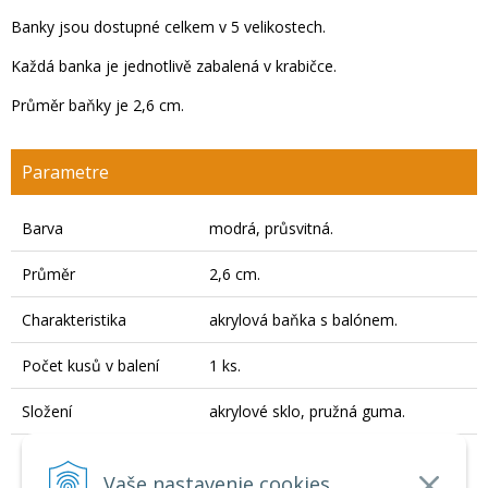
Banky jsou dostupné celkem v 5 velikostech.
Každá banka je jednotlivě zabalená v krabičce.
Průměr baňky je 2,6 cm.
Parametre
Barva
modrá, průsvitná.
Průměr
2,6 cm.
Charakteristika
akrylová baňka s balónem.
Počet kusů v balení
1 ks.
Složení
akrylové sklo, pružná guma.
detoxikace organismu, prokrvení
Účinky
těla, zjemňuje, regeneruje a
Vaše nastavenie cookies