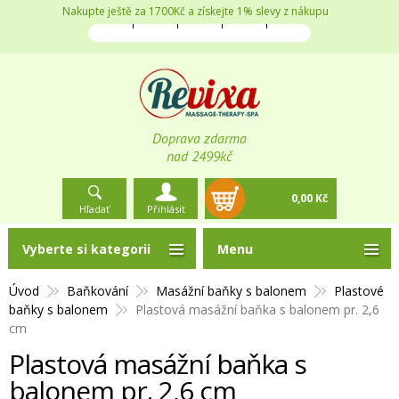
Nakupte ještě za 1700Kč a získejte 1% slevy z nákupu
Doprava zdarma
nad 2499kč
0,00 Kč
Hľadať
Přihlásit
Vyberte si kategorii
Menu
Úvod
Baňkování
Masážní baňky s balonem
Plastové
baňky s balonem
Plastová masážní baňka s balonem pr. 2,6
cm
Plastová masážní baňka s
balonem pr. 2,6 cm