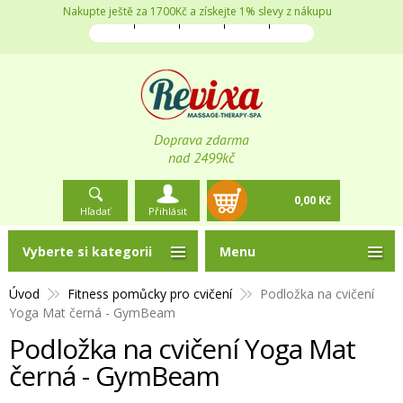
Nakupte ještě za 1700Kč a získejte 1% slevy z nákupu
Doprava zdarma
nad 2499kč
0,00 Kč
Hľadať
Přihlásit
Vyberte si kategorii
Menu
Úvod
Fitness pomůcky pro cvičení
Podložka na cvičení
Yoga Mat černá - GymBeam
Podložka na cvičení Yoga Mat
černá - GymBeam