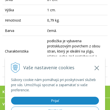
Výška
1 cm.
Hmotnost
0,79 kg.
Barva
černá.
podložka je vybavena
protiskluzovým povrchem z obou
Charakteristika
stran, který je ideální na jógu,
pilates, nebo jiná protahovací a
posilovací cvičení, voděodolná.
Vaše nastavenie cookies
Počet kusů v balení
1 ks.
Súbory cookie nám pomáhajú pri poskytovaní služieb
pre vás. Umožňujú spoznať a zapamätať si vaše
preferencie.
KONTAKT
Prijať
VŠECHNO O NÁKUPE