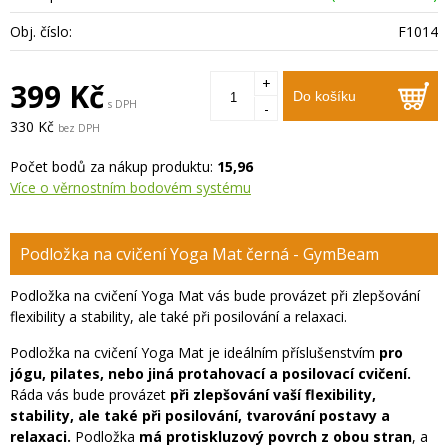
Obj. číslo:
F1014
+
399 Kč
Do košíku
s DPH
-
330 Kč
bez DPH
Počet bodů za nákup produktu:
15,96
Více o věrnostním bodovém systému
Podložka na cvičení Yoga Mat černá - GymBeam
Podložka na cvičení Yoga Mat vás bude provázet při zlepšování
flexibility a stability, ale také při posilování a relaxaci.
Podložka na cvičení Yoga Mat je ideálním příslušenstvím
pro
jógu, pilates, nebo jiná protahovací a posilovací cvičení.
Ráda vás bude provázet
při zlepšování vaší flexibility,
stability, ale také při posilování, tvarování postavy a
relaxaci.
Podložka
má protiskluzový povrch z obou stran
, a