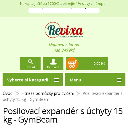
Nakupte ještě za 1700Kč a získejte 1% slevy z nákupu
Doprava zdarma
nad 2499kč
0,00 Kč
Hľadať
Přihlásit
Vyberte si kategorii
Menu
Úvod
Fitness pomůcky pro cvičení
Posilovací expandér s
úchyty 15 kg - GymBeam
Posilovací expandér s úchyty 15
kg - GymBeam