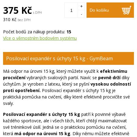
+
375 Kč
Do košíku
s DPH
-
310 Kč
bez DPH
Počet bodů za nákup produktu:
15
Více o věrnostním bodovém systému
Posilovací expandér s úchyty 15 kg - GymBeam
Má odpor na úrovni 15 kg, který můžete využít k
efektivnímu
procvičení
vybraných svalových partií. Navíc se
pevně drží
díky
úchytům. Je vyroben z latexu, který se pyšní
vysokou odolností
proti opotřebení.
Posilovací expandér s úchyty 15 kg je
praktická pomůcka na cvičení, díky které efektivně procvičíte své
svaly.
Posilovací expandér s úchyty 15 kg
patří k povinné výbavě
každého sportovce, ale i všech těch, kteří chtějí maximalizovat
své tréninkové úsilí. Jedná se o praktickou pomůcku na cvičení,
která
má odpor na úrovni 15 kg
. Díky němu můžete efektivně