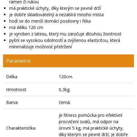
ramen či rukou
má praktické úchyty, díky kterým se pevně drží
je dobře skladovatelný a nezabírá mnoho místa
hodí se do menší domácí posilovny i fitka
má délku 120 cm
je vyroben z latexu, který mu zaručuje dlouhou životnost
pyšní se vysokou odolností a zvýšenou elasticitou, která
minimalizuje možnost přetržení
Parametre
Délka
120cm.
Hmotnost
0,3kg.
Barva
černá.
je fitness pomůcka pro efektivní
procvičení svalů, má odpor na
Charakteristika
úrovni 5 kg, má praktické úchyty,
díky kterým se pevně drží, je dobře