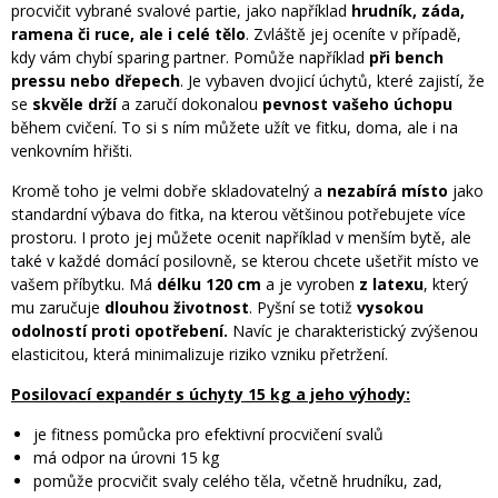
procvičit vybrané svalové partie, jako například
hrudník, záda,
ramena či ruce, ale i celé tělo
. Zvláště jej oceníte v případě,
kdy vám chybí sparing partner. Pomůže například
při bench
pressu nebo dřepech
. Je vybaven dvojicí úchytů, které zajistí, že
se
skvěle drží
a zaručí dokonalou
pevnost vašeho úchopu
během cvičení. To si s ním můžete užít ve fitku, doma, ale i na
venkovním hřišti.
Kromě toho je velmi dobře skladovatelný a
nezabírá místo
jako
standardní výbava do fitka, na kterou většinou potřebujete více
prostoru. I proto jej můžete ocenit například v menším bytě, ale
také v každé domácí posilovně, se kterou chcete ušetřit místo ve
vašem příbytku. Má
délku 120 cm
a je vyroben
z latexu
, který
mu zaručuje
dlouhou životnost
. Pyšní se totiž
vysokou
odolností proti opotřebení.
Navíc je charakteristický zvýšenou
elasticitou, která minimalizuje riziko vzniku přetržení.
Posilovací expandér s úchyty 15 kg a jeho výhody:
je fitness pomůcka pro efektivní procvičení svalů
má odpor na úrovni 15 kg
pomůže procvičit svaly celého těla, včetně hrudníku, zad,