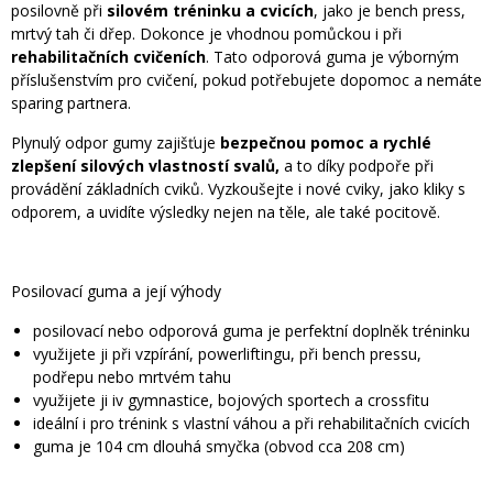
posilovně při
silovém tréninku a cvicích
, jako je bench press,
mrtvý tah či dřep. Dokonce je vhodnou pomůckou i při
rehabilitačních cvičeních
. Tato odporová guma je výborným
příslušenstvím pro cvičení, pokud potřebujete dopomoc a nemáte
sparing partnera.
Plynulý odpor gumy zajišťuje
bezpečnou pomoc a rychlé
zlepšení silových vlastností svalů,
a to díky podpoře při
provádění základních cviků. Vyzkoušejte i nové cviky, jako kliky s
odporem, a uvidíte výsledky nejen na těle, ale také pocitově.
Posilovací guma a její výhody
posilovací nebo odporová guma je perfektní doplněk tréninku
využijete ji při vzpírání, powerliftingu, při bench pressu,
podřepu nebo mrtvém tahu
využijete ji iv gymnastice, bojových sportech a crossfitu
ideální i pro trénink s vlastní váhou a při rehabilitačních cvicích
guma je 104 cm dlouhá smyčka (obvod cca 208 cm)