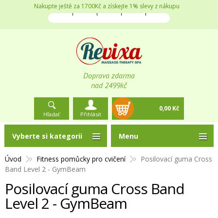
Nakupte ještě za 1700Kč a získejte 1% slevy z nákupu
Doprava zdarma
nad 2499kč
0,00 Kč
Hľadať
Přihlásit
Vyberte si kategorii
Menu
Úvod
Fitness pomůcky pro cvičení
Posilovací guma Cross
Band Level 2 - GymBeam
Posilovací guma Cross Band
Level 2 - GymBeam