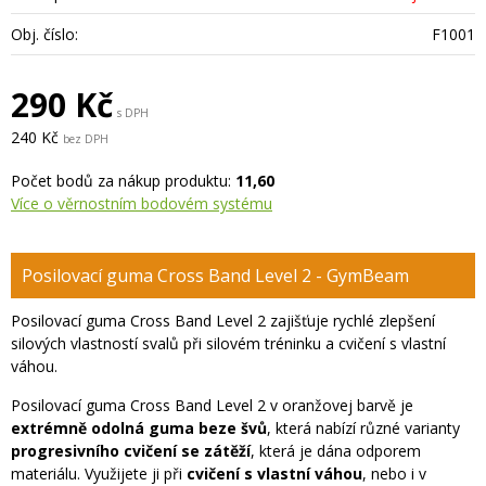
Obj. číslo:
F1001
290 Kč
s DPH
240 Kč
bez DPH
Počet bodů za nákup produktu:
11,60
Více o věrnostním bodovém systému
Posilovací guma Cross Band Level 2 - GymBeam
Posilovací guma Cross Band Level 2 zajišťuje rychlé zlepšení
silových vlastností svalů při silovém tréninku a cvičení s vlastní
váhou.
Posilovací guma Cross Band Level 2 v oranžovej barvě je
extrémně odolná guma beze švů
, která nabízí různé varianty
progresivního cvičení se zátěží
, která je dána odporem
materiálu. Využijete ji při
cvičení s vlastní váhou
, nebo i v