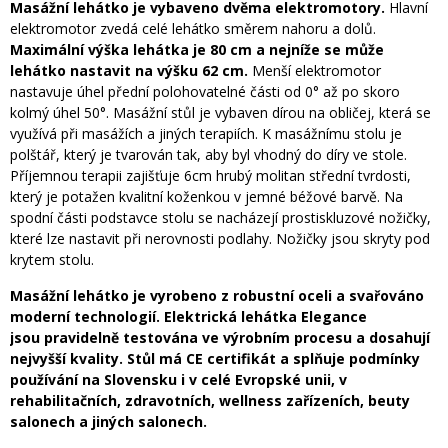
Masážní lehátko je vybaveno dvěma elektromotory.
Hlavní
elektromotor zvedá celé lehátko směrem nahoru a dolů.
Maximální výška lehátka je 80 cm a nejníže se může
lehátko nastavit na výšku 62 cm.
Menší elektromotor
nastavuje úhel přední polohovatelné části od 0° až po skoro
kolmý úhel 50°. Masážní stůl je vybaven dírou na obličej, která se
využívá při masážích a jiných terapiích. K masážnímu stolu je
polštář, který je tvarován tak, aby byl vhodný do díry ve stole.
Příjemnou terapii zajišťuje 6cm hrubý molitan střední tvrdosti,
který je potažen kvalitní koženkou v jemné béžové barvě. Na
spodní části podstavce stolu se nacházejí prostiskluzové nožičky,
které lze nastavit při nerovnosti podlahy. Nožičky jsou skryty pod
krytem stolu.
Masážní lehátko je vyrobeno z robustní oceli a svařováno
moderní technologií. Elektrická lehátka Elegance
jsou pravidelně testována ve výrobním procesu a dosahují
nejvyšší kvality. Stůl má CE certifikát a splňuje podmínky
používání na Slovensku i v celé Evropské unii, v
rehabilitačních, zdravotních, wellness zařízeních, beuty
salonech a jiných salonech.