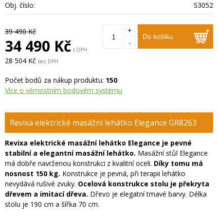
Obj. číslo:
S3052
+
39 490 Kč
Do košíku
34 490 Kč
-
s DPH
28 504 Kč
bez DPH
Počet bodů za nákup produktu:
150
Více o věrnostním bodovém systému
Revixa elektrické masážní lehátko Elegance GR8263
Revixa elektrické masážní lehátko Elegance je pevné
stabilní a elegantní masážní lehátko.
Masážní stůl Elegance
má dobře navrženou konstrukci z kvalitní oceli.
Díky tomu má
nosnost 150 kg.
Konstrukce je pevná, při terapii lehátko
nevydává rušivé zvuky.
Ocelová konstrukce stolu je překryta
dřevem a imitací dřeva.
Dřevo je elegatní tmavé barvy. Délka
stolu je 190 cm a šířka 70 cm.