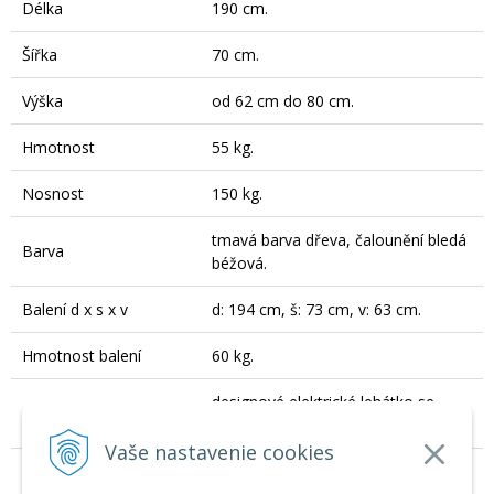
Délka
190 cm.
Šířka
70 cm.
Výška
od 62 cm do 80 cm.
Hmotnost
55 kg.
Nosnost
150 kg.
tmavá barva dřeva, čalounění bledá
Barva
béžová.
Balení d x s x v
d: 194 cm, š: 73 cm, v: 63 cm.
Hmotnost balení
60 kg.
designové elektrické lehátko se
Charakteristika
dvěma elektromotory.
Vaše nastavenie cookies
Počet kusů v balení
1 ks.