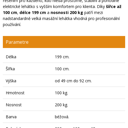
řešením pro každého, kdo hledá prostorné, stabilní a pohodlné
elektrické lehátko s vyšším komfortem pro klienta. Díky
šířce až
100 cm
,
délce 199 cm
a
nosnosti 200 kg
patří mezi
nadstandardně velká masážní lehátka vhodná pro profesionální
používání.
Parametre
Délka
199 cm.
Šířka
100 cm.
Výška
od 49 cm do 92 cm.
Hmotnost
100 kg.
Nosnost
200 kg.
Barva
béžová.