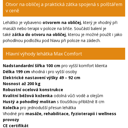
Otvor na obličej a praktická zátka spojená s polštářem
v ceně
Lehátko je vybaveno
otvorem na obličej
, který je vhodný při
masáži nebo terapii v poloze na břiše. Součástí balení je
také
zátka do otvoru na obličej
, kterou je možné použít i jako
pohodlnou podložku pod hlavu při poloze na zádech.
Hlavní výhody lehátka Max Comfort
Nadstandardní šířka 100 cm
pro vyšší komfort klienta
Délka 199 cm
vhodná i pro vyšší osoby
Elektrické nastavení výšky 49 – 92 cm
Nosnost až 200 kg
Robustní ocelová konstrukce
Kvalitní béžová koženka
odolná vůči vodě a olejům
Hustý a pohodlný molitan
s tloušťkou přibližně 8 cm
Kolečka
pro jednodušší přesun lehátka
Vhodné pro
masáže, rehabilitace, fyzioterapii i wellness
provozy
CE certifikát