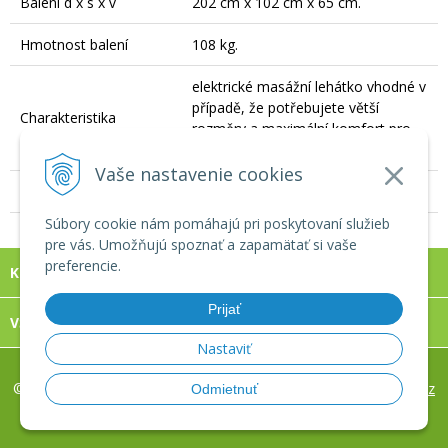
Balení d x s x v
202 cm x 102 cm x 65 cm.
Hmotnost balení
108 kg.
elektrické masážní lehátko vhodné v
případě, že potřebujete větší
Charakteristika
rozměry a maximální komfort pro
klienta.
Vaše nastavenie cookies
Počet kusů v balení
1 ks.
Súbory cookie nám pomáhajú pri poskytovaní služieb
pre vás. Umožňujú spoznať a zapamätať si vaše
preferencie.
KONTAKT
Prijať
VŠECHNO O NÁKUPE
Nastaviť
© 2026 REVIXA, s.r.o. www.eshop-masaze.cz •
tvorba eshopu cez
Odmietnuť
UNIobchod
,
webhosting
spoločnosti
WEBYGROUP