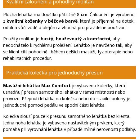
Kvalitní čalounění a pohodlný molitan
Plocha lehátka má tloušťku přibližně 8
cm
. Čalounění je vyrobeno
z
kvalitní koženky v béžové barvě
, která je příjemná na dotek,
odolná vůči vodě a olejům a vhodná pro pravidelné používání.
Použitý molitan je
hustý, houževnatý a komfortní
, aby
nedocházelo k rychlému proležení. Lehátko je navrženo tak, aby
se klient cítil pohodlně i během delších masáží, fyzioterapie nebo
rehabilitačních procedur.
Praktická kolečka pro jednoduchý přesun
Masážní lehátko Max Comfort
je vybaveno kolečky, která
usnadňují přesun samotného lehátka v rámci místnosti nebo
provozu. Přepnutí lehátka na kolečka nebo do stabilní polohy je
jednoduché pomocí pedálu ve spodní části lehátka.
Kolečka slouží pouze k přesunu samotného lehátka bez klienta.
Jedna noha lehátka je vybavena nastavitelným prvkem, který
pomáhá při vyrovnání lehátka v případě mírné nerovnosti podlahy.