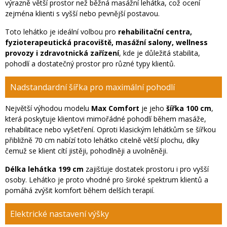
výrazně větší prostor než běžná masážní lehátka, což ocení
zejména klienti s vyšší nebo pevnější postavou.
Toto lehátko je ideální volbou pro
rehabilitační centra,
fyzioterapeutická pracoviště, masážní salony, wellness
provozy i zdravotnická zařízení
, kde je důležitá stabilita,
pohodlí a dostatečný prostor pro různé typy klientů.
Nadstandardní šířka pro maximální pohodlí
Největší výhodou modelu
Max Comfort
je jeho
šířka 100 cm
,
která poskytuje klientovi mimořádné pohodlí během masáže,
rehabilitace nebo vyšetření. Oproti klasickým lehátkům se šířkou
přibližně 70 cm nabízí toto lehátko citelně větší plochu, díky
čemuž se klient cítí jistěji, pohodlněji a uvolněněji.
Délka lehátka 199 cm
zajišťuje dostatek prostoru i pro vyšší
osoby. Lehátko je proto vhodné pro široké spektrum klientů a
pomáhá zvýšit komfort během delších terapií.
Elektrické nastavení výšky