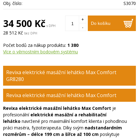
Obj. číslo:
S3070
+
34 500 Kč
Do košíku
s DPH
-
28 512 Kč
bez DPH
Počet bodů za nákup produktu:
1 380
Více o věrnostním bodovém systému
Revixa elektrické masážní lehátko Max Comfort
GR8280
Revixa elektrické masážní lehátko Max Comfort
Revixa elektrické masážní lehátko Max Comfort
je
profesionální
elektrické masážní a rehabilitační
lehátko
navržené pro maximální komfort klienta i pohodlnou
práci maséra, fyzioterapeuta. Díky svým
nadstandardním
rozměrům – délce 199 cm a šířce až 100 cm
poskytuje