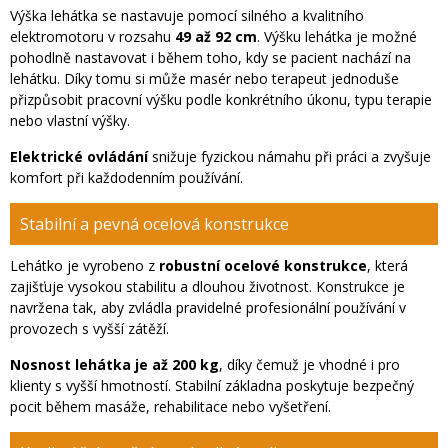
Výška lehátka se nastavuje pomocí silného a kvalitního
elektromotoru v rozsahu
49 až 92 cm
. Výšku lehátka je možné
pohodlně nastavovat i během toho, kdy se pacient nachází na
lehátku. Díky tomu si může masér nebo terapeut jednoduše
přizpůsobit pracovní výšku podle konkrétního úkonu, typu terapie
nebo vlastní výšky.
Elektrické ovládání
snižuje fyzickou námahu při práci a zvyšuje
komfort při každodenním používání.
Stabilní a pevná ocelová konstrukce
Lehátko je vyrobeno z
robustní ocelové konstrukce
, která
zajišťuje vysokou stabilitu a dlouhou životnost. Konstrukce je
navržena tak, aby zvládla pravidelné profesionální používání v
provozech s vyšší zátěží.
Nosnost lehátka je až 200 kg
, díky čemuž je vhodné i pro
klienty s vyšší hmotností. Stabilní základna poskytuje bezpečný
pocit během masáže, rehabilitace nebo vyšetření.