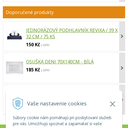
JEDNORÁZOVÝ PODHLAVNÍK REVIXA / 39 X
32 CM / 75 KS
150 Kč
s DPH
OSUŠKA DENI 70X140CM - BÍLÁ
185 Kč
s DPH
BANKA SILNOSTĚNNÁ REVIXA Č.2 S PR.
40MM
Vaše nastavenie cookies
34 Kč
s DPH
Súbory cookie nám pomáhajú pri poskytovaní služieb
pre vás. Umožňujú spoznať a zapamätať si vaše