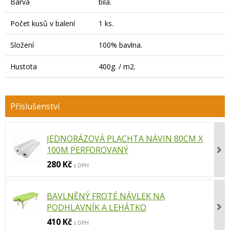
Barva
bílá.
Počet kusů v balení
1 ks.
Složení
100% bavlna.
Hustota
400g. / m2.
JEDNORÁZOVÁ PLACHTA NÁVIN 80CM X
100M PERFOROVANÝ
280 Kč
s DPH
BAVLNĚNÝ FROTÉ NÁVLEK NA
PODHLAVNÍK A LEHÁTKO
410 Kč
s DPH