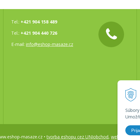
Tel.:
+421 904 158 489
Tel.:
+421 904 440 726
E-mail:
info@eshop-masaze.cz
Súbory
Umožňu
Prija
 www.eshop-masaze.cz •
tvorba eshopu cez UNIobchod
,
webhosting
sp