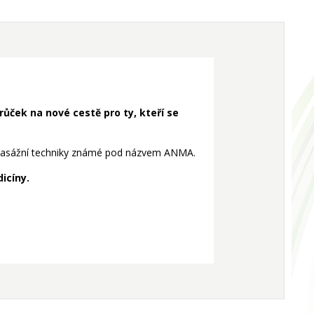
růček na nové cestě pro ty, kteří se
í z masážní techniky známé pod názvem ANMA.
icíny.