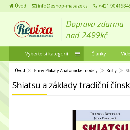
Úvod
info@eshop-masaze.cz
+421 90415848
Doprava zdarma
nad 2499kč
Vyberte si kategorii
Články
Vid
Úvod
Knihy Plakáty Anatomické modely
Knihy
Sh
Shiatsu a základy tradiční číns