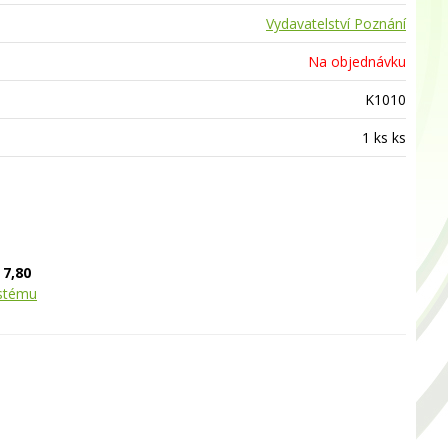
Vydavatelství Poznání
Na objednávku
K1010
1 ks ks
:
7,80
ystému