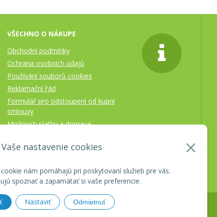
VŠECHNO O NÁKUPE
Obchodní podmínky
Ochrana osobních údajů
Používání souborů cookies
Reklamační řád
Formulář pro odstoupení od kupní
smlouvy
Možnosti platby a doprava
Vaše nastavenie cookies
 cookie nám pomáhajú pri poskytovaní služieb pre vás.
jú spoznať a zapamätať si vaše preferencie.
Nastaviť
ť
Odmietnuť
oločnosti
WEBYGROUP