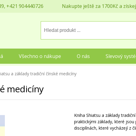
9, +421 904440726
Nakupte ještě za 1700Kč a získe
eá
Všechno o nákupe
O nás
Slevový syst
iatsu a základy tradiční čínské medicíny
ké medicíny
Kniha Shiatsu a základy tradičn
praktickými základy, které jsou 
disciplínách, které vycházejí z 