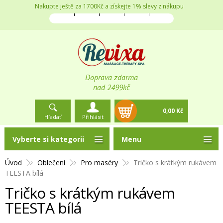
Nakupte ještě za 1700Kč a získejte 1% slevy z nákupu
Doprava zdarma
nad 2499kč
0,00 Kč
Hľadať
Přihlásit
Vyberte si kategorii
Menu
Úvod
Oblečení
Pro maséry
Tričko s krátkým rukávem
TEESTA bílá
Tričko s krátkým rukávem
TEESTA bílá