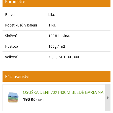
Parametre
Barva
bílá.
Počet kusů v balení
1 ks.
Složení
100% bavlna.
Hustota
160g / m2
Veľkosť
XS, S, M, L, XL, XXL.
OSUŠKA DENI 70X140CM BLEDĚ BAREVNÁ
190 Kč
s DPH