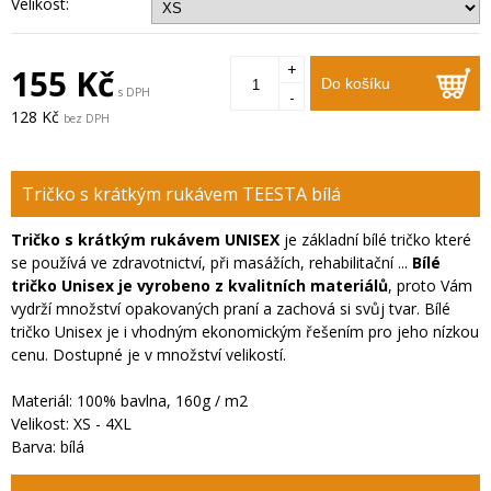
Velikost:
+
155 Kč
Do košíku
s DPH
-
128 Kč
bez DPH
Tričko s krátkým rukávem TEESTA bílá
Tričko s krátkým rukávem UNISEX
je základní bílé tričko které
se používá ve zdravotnictví, při masážích, rehabilitační ...
Bílé
tričko Unisex je vyrobeno z kvalitních materiálů
, proto Vám
vydrží množství opakovaných praní a zachová si svůj tvar. Bílé
tričko Unisex je i vhodným ekonomickým řešením pro jeho nízkou
cenu. Dostupné je v množství velikostí.
Materiál: 100% bavlna, 160g / m2
Velikost: XS - 4XL
Barva: bílá