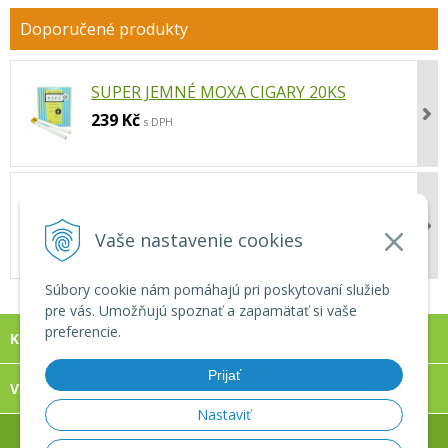
SUPER JEMNÉ MOXA CIGARY 20KS
239 Kč
s DPH
4-BODOVÝ NÁSTROJ NA REFLEXNÍ MASÁŽ
205 Kč
s DPH
Vaše nastavenie cookies
Súbory cookie nám pomáhajú pri poskytovaní služieb
pre vás. Umožňujú spoznať a zapamätať si vaše
preferencie.
KONTAKT
Prijať
VŠECHNO O NÁKUPE
Nastaviť