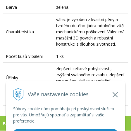
Barva
zelena.
válec je vyroben z kvalitní pěny a
tvrdého dutého jádra odolného vůči
Charakteristika
mechanickému poškození. Válec má
masážní 3D povrch a robustní
konstrukci s dlouhou životností.
Počet kusů v balení
1 ks.
zlepšení celkové pohyblivosti,
zvýšení svalového rozsahu, zlepšení
Účinky
rovnováhy, chůze a uvolnění
ztuhlých svalů.
Vaše nastavenie cookies
Veľkosť
33 cm.
Súbory cookie nám pomáhajú pri poskytovaní služieb
pre vás. Umožňujú spoznať a zapamätať si vaše
preferencie.
KONTAKT