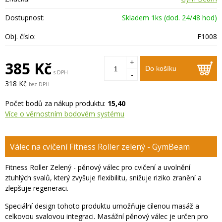
Dostupnost:
Skladem 1ks (dod. 24/48 hod)
Obj. číslo:
F1008
+
385 Kč
Do košíku
s DPH
-
318 Kč
bez DPH
Počet bodů za nákup produktu:
15,40
Více o věrnostním bodovém systému
Válec na cvičení Fitness Roller zelený - GymBeam
Fitness Roller Zelený - pěnový válec pro cvičení a uvolnění
ztuhlých svalů, který zvyšuje flexibilitu, snižuje riziko zranění a
zlepšuje regeneraci.
Speciální design tohoto produktu umožňuje cílenou masáž a
celkovou svalovou integraci. Masážní pěnový válec je určen pro