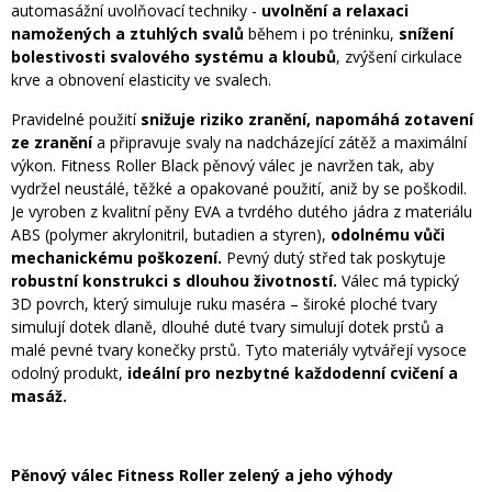
automasážní uvolňovací techniky -
uvolnění a relaxaci
namožených a ztuhlých svalů
během i po tréninku,
snížení
bolestivosti svalového systému a kloubů
, zvýšení cirkulace
krve a obnovení elasticity ve svalech.
Pravidelné použití
snižuje riziko zranění, napomáhá zotavení
ze zranění
a připravuje svaly na nadcházející zátěž a maximální
výkon. Fitness Roller Black pěnový válec je navržen tak, aby
vydržel neustálé, těžké a opakované použití, aniž by se poškodil.
Je vyroben z kvalitní pěny EVA a tvrdého dutého jádra z materiálu
ABS (polymer akrylonitril, butadien a styren),
odolnému vůči
mechanickému poškození.
Pevný dutý střed tak poskytuje
robustní konstrukci s dlouhou životností.
Válec má typický
3D povrch, který simuluje ruku maséra – široké ploché tvary
simulují dotek dlaně, dlouhé duté tvary simulují dotek prstů a
malé pevné tvary konečky prstů. Tyto materiály vytvářejí vysoce
odolný produkt,
ideální pro nezbytné každodenní cvičení a
masáž.
Pěnový válec Fitness Roller zelený a jeho výhody