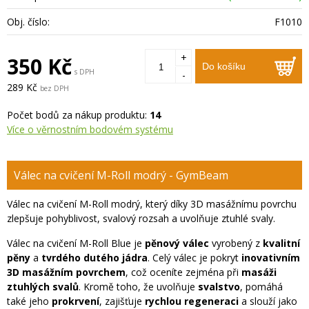
Obj. číslo:
F1010
+
350 Kč
Do košíku
s DPH
-
289 Kč
bez DPH
Počet bodů za nákup produktu:
14
Více o věrnostním bodovém systému
Válec na cvičení M-Roll modrý - GymBeam
Válec na cvičení M-Roll modrý, který díky 3D masážnímu povrchu
zlepšuje pohyblivost, svalový rozsah a uvolňuje ztuhlé svaly.
Válec na cvičení M-Roll Blue je
pěnový válec
vyrobený z
kvalitní
pěny
a
tvrdého dutého jádra
. Celý válec je pokryt
inovativním
3D masážním povrchem
, což oceníte zejména při
masáži
ztuhlých svalů
. Kromě toho, že uvolňuje
svalstvo
, pomáhá
také jeho
prokrvení
, zajišťuje
rychlou regeneraci
a slouží jako