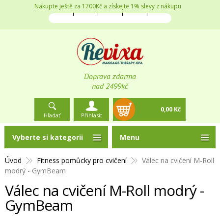
Nakupte ještě za 1700Kč a získejte 1% slevy z nákupu
Doprava zdarma
nad 2499kč
0,00 Kč
Hľadať
Přihlásit
Vyberte si kategorii
Menu
Úvod
Fitness pomůcky pro cvičení
Válec na cvičení M-Roll
modrý - GymBeam
Válec na cvičení M-Roll modrý -
GymBeam