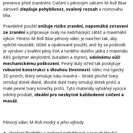
prevence před zraněními. Cvičení s pěnovým válcem M-Roll Blue
zároveň
zlepšuje pohyblivost, svalový rozsah
a rovnováhu
těla.
Pravidelné použití
snižuje riziko zranění, napomáhá zotavení
ze zranění
a připravuje svaly na nadcházející zátěž a maximální
výkon. Fitness M-Roll Blue pěnový válec je navržen tak, aby
vydržel neustálé, těžké a opakované použití, aniž by se poškodil.
Je vyroben z kvalitní pěny EVA a tvrdého dutého jádra z materiálu
ABS (polymer akrylonitril, butadien a styren),
odolnému vůči
mechanickému poškození.
Pevný dutý střed tak poskytuje
robustní konstrukci s dlouhou životností
. Válec má typický
3D povrch, který simuluje ruku maséra – široké ploché tvary
simulují dotek dlaně, dlouhé duté tvary simulují dotek prstů a
malé pevné tvary konečky prstů. Tyto materiály vytvářejí vysoce
odolný produkt,
ideální pro nezbytné každodenní cvičení a
masáž.
Pěnový válec M-Roll modrý a jeho výhody
zlepšení flexibility a zvýšená pohyblivost a rozsah kloubů