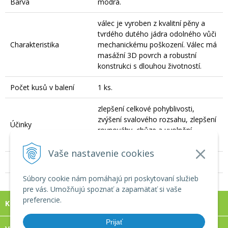
Barva
modrá.
válec je vyroben z kvalitní pěny a
tvrdého dutého jádra odolného vůči
Charakteristika
mechanickému poškození. Válec má
masážní 3D povrch a robustní
konstrukci s dlouhou životností.
Počet kusů v balení
1 ks.
zlepšení celkové pohyblivosti,
zvýšení svalového rozsahu, zlepšení
Účinky
rovnováhy, chůze a uvolnění
ztuhlých svalů.
Vaše nastavenie cookies
Veľkosť
33 cm.
Súbory cookie nám pomáhajú pri poskytovaní služieb
pre vás. Umožňujú spoznať a zapamätať si vaše
preferencie.
KONTAKT
Prijať