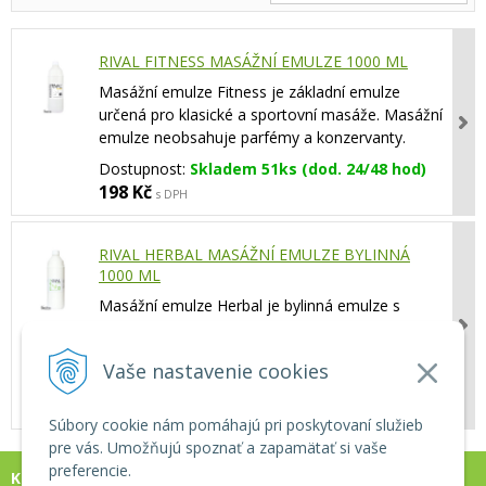
RIVAL FITNESS MASÁŽNÍ EMULZE 1000 ML
Masážní emulze Fitness je základní emulze
určená pro klasické a sportovní masáže. Masážní
emulze neobsahuje parfémy a konzervanty.
Dostupnost:
Skladem 51ks (dod. 24/48 hod)
198 Kč
s DPH
RIVAL HERBAL MASÁŽNÍ EMULZE BYLINNÁ
1000 ML
Masážní emulze Herbal je bylinná emulze s
výjimečně dobrými kluznými vlastnostmi a
léčivými účinky.
Vaše nastavenie cookies
Dostupnost:
Skladem 29ks (dod. 24/48 hod)
209 Kč
s DPH
Súbory cookie nám pomáhajú pri poskytovaní služieb
pre vás. Umožňujú spoznať a zapamätať si vaše
preferencie.
KONTAKT