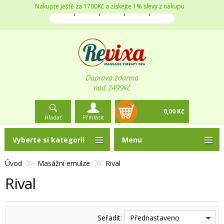
Nakupte ještě za 1700Kč a získejte 1% slevy z nákupu
Doprava zdarma
nad 2499kč
0,00 Kč
Hľadať
Přihlásit
Vyberte si kategorii
Menu
Úvod
Masážní emulze
Rival
Rival
Seřadit:
Přednastaveno